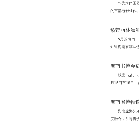
作为海南国际旅
的百部电影佳作
热带雨林漂
5月的海南，正
知道海南有哪些
海南书博会赋
诚品书店、方所
月15日至18日
海南省博物馆
海南旅游头条、
度融合，引导青少