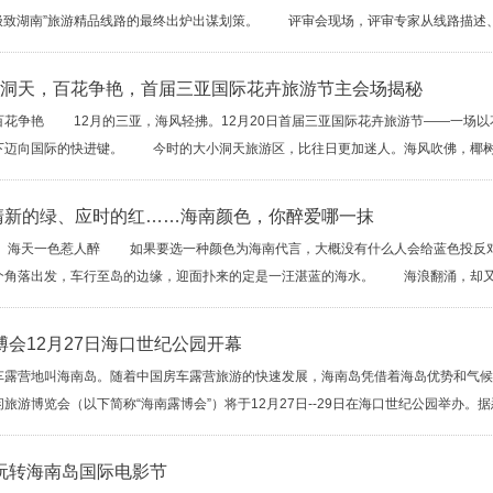
极致湖南”旅游精品线路的最终出炉出谋划策。 评审会现场，评审专家从线路描述、线
光影洞天，百花争艳，首届三亚国际花卉旅游节主会场揭秘
争艳 12月的三亚，海风轻拂。12月20日首届三亚国际花卉旅游节——一场以
下迈向国际的快进键。 今时的大小洞天旅游区，比往日更加迷人。海风吹佛，椰树婆娑
清新的绿、应时的红……海南颜色，你醉爱哪一抹
一色惹人醉 如果要选一种颜色为海南代言，大概没有什么人会给蓝色投反对票
个角落出发，车行至岛的边缘，迎面扑来的定是一汪湛蓝的海水。 海浪翻涌，却又并
露博会12月27日海口世纪公园开幕
营地叫海南岛。随着中国房车露营旅游的快速发展，海南岛凭借着海岛优势和气候
旅游博览会（以下简称“海南露博会”）将于12月27日--29日在海口世纪公园举办。据悉
玩转海南岛国际电影节