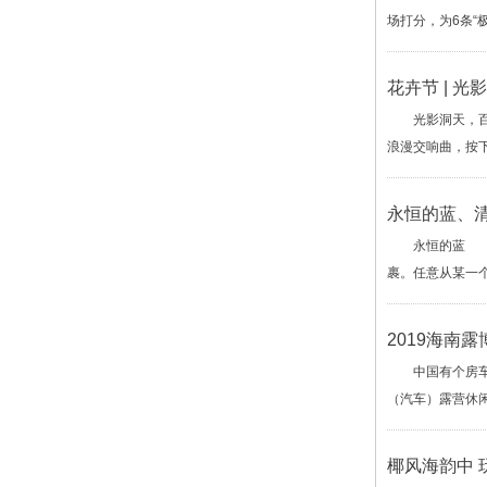
场打分，为6条“
花卉节 | 
光影洞天，百花
浪漫交响曲，按
永恒的蓝、
永恒的蓝 海天
裹。任意从某一
2019海南
中国有个房车露
（汽车）露营休闲
椰风海韵中 