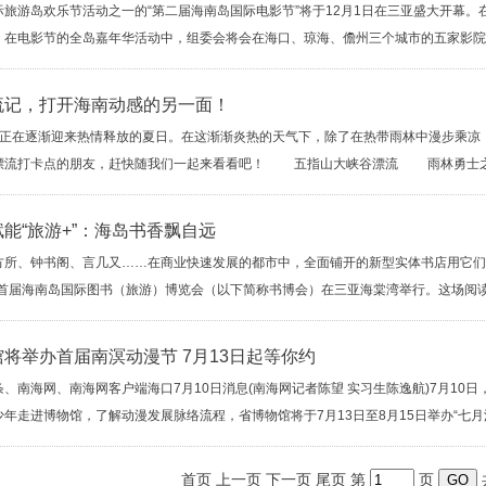
游岛欢乐节活动之一的“第二届海南岛国际电影节”将于12月1日在三亚盛大开幕。
。在电影节的全岛嘉年华活动中，组委会将会在海口、琼海、儋州三个城市的五家影院展
流记，打开海南动感的另一面！
在逐渐迎来热情释放的夏日。在这渐渐炎热的天气下，除了在热带雨林中漫步乘凉，
漂流打卡点的朋友，赶快随我们一起来看看吧！ 五指山大峡谷漂流 雨林勇士之
能“旅游+”：海岛书香飘自远
、钟书阁、言几又……在商业快速发展的都市中，全面铺开的新型实体书店用它们的
，首届海南岛国际图书（旅游）博览会（以下简称书博会）在三亚海棠湾举行。这场阅读盛
将举办首届南溟动漫节 7月13日起等你约
南海网、南海网客户端海口7月10日消息(南海网记者陈望 实习生陈逸航)7月10
年走进博物馆，了解动漫发展脉络流程，省博物馆将于7月13日至8月15日举办“七月流火
首页 上一页
下一页
尾页
第
页