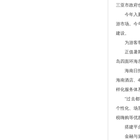
三亚市政府
今年入夏以
游市场。今
建设。
为游客带
正值暑期，
岛四面环海
海南日报记
海南酒店、
样化服务体
“过去都说
个性化、场
税嗨购等优
搭建平台
金融与旅游