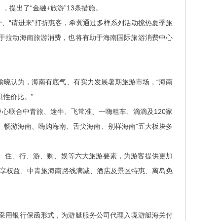
，提出了“金融+旅游”13条措施。
、“请进来”打折惠客，希冀通过多样系列活动搅热夏季旅
于拉动海南旅游消费，也将有助于海南国际旅游消费中心
晓认为，海南有底气、有实力发展暑期旅游市场，“海南
性价比。”
心联合中青旅、途牛、飞常准、一嗨租车、滴滴及120家
南、畅游海南、嗨购海南、舌尖海南、别样海南”五大板块多
、住、行、游、购、娱等六大旅游要素，为游客提供更加
尊享权益、中青旅海南路线满减、酒店及景区特惠、离岛免
用银行保函形式，为游艇服务公司代理入境游艇海关付