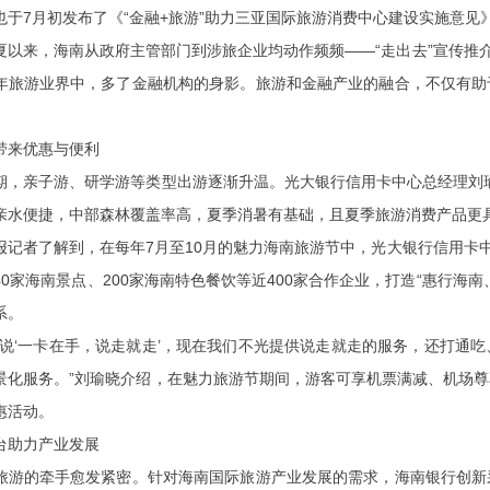
也于7月初发布了《“金融+旅游”助力三亚国际旅游消费中心建设实施意见》
来，海南从政府主管部门到涉旅企业均动作频频——“走出去”宣传推介
年旅游业界中，多了金融机构的身影。旅游和金融产业的融合，不仅有助
来优惠与便利
亲子游、研学游等类型出游逐渐升温。光大银行信用卡中心总经理刘瑜
亲水便捷，中部森林覆盖率高，夏季消暑有基础，且夏季旅游消费产品更具
者了解到，在每年7月至10月的魅力海南旅游节中，光大银行信用卡中
40家海南景点、200家海南特色餐饮等近400家合作企业，打造“惠行海
系。
‘一卡在手，说走就走’，现在我们不光提供说走就走的服务，还打通吃
景化服务。”刘瑜晓介绍，在魅力旅游节期间，游客可享机票满减、机场
惠活动。
助力产业发展
的牵手愈发紧密。针对海南国际旅游产业发展的需求，海南银行创新采